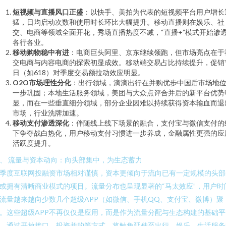
短视频与直播风口正盛
：以快手、美拍为代表的短视频平台用户增长
猛，日均启动次数和使用时长环比大幅提升。移动直播则在娱乐、社
交、电商等领域全面开花，秀场直播热度不减，“直播+”模式开始渗
各行各业。
移动购物稳中有进
：电商巨头阿里、京东继续领跑，但市场亮点在于
交电商与内容电商的探索初显成效。移动端交易占比持续提升，促销
日（如618）对季度交易额拉动效应明显。
O2O市场理性分化
：出行领域，滴滴出行在并购优步中国后市场地
一步巩固；本地生活服务领域，美团与大众点评合并后的新平台优势
显，而在一些垂直细分领域，部分企业因难以持续获得资本输血而退
市场，行业洗牌加速。
移动支付渗透深化
：伴随线上线下场景的融合，支付宝与微信支付的
下争夺战白热化，用户移动支付习惯进一步养成，金融属性更强的应
活跃度提升。
、 流量与资本动向：向头部集中，为生态蓄力
季度互联网投融资市场相对谨慎，资本更倾向于流向已有一定规模的头部
或拥有清晰商业模式的项目。流量分布也呈现显著的“马太效应”，用户时
流量越来越向少数几个超级APP（如微信、手机QQ、支付宝、微博）聚
。这些超级APP不再仅仅是应用，而是作为流量分配与生态构建的基础平
，通过开放接口、投资并购等方式，将触角延伸至出行、娱乐、生活服务