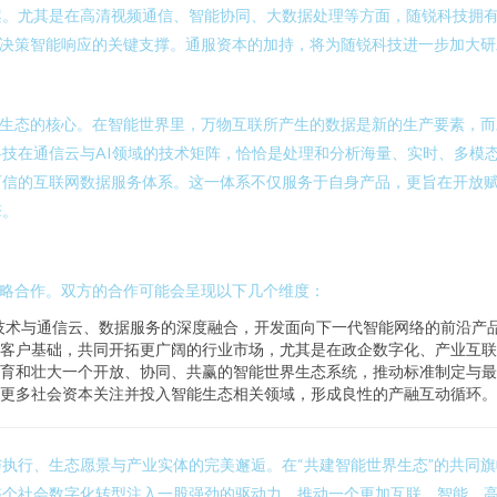
案。尤其是在高清视频通信、智能协同、大数据处理等方面，随锐科技拥
、决策智能响应的关键支撑。通服资本的加持，将为随锐科技进一步加大
能生态的核心。在智能世界里，万物互联所产生的数据是新的生产要素，
技在通信云与AI领域的技术矩阵，恰恰是处理和分析海量、实时、多模
可信的互联网数据服务体系。这一体系不仅服务于自身产品，更旨在开放
擎。
战略合作。双方的合作可能会呈现以下几个维度：
技术与通信云、数据服务的深度融合，开发面向下一代智能网络的前沿产
客户基础，共同开拓更广阔的行业市场，尤其是在政企数字化、产业互联
育和壮大一个开放、协同、共赢的智能世界生态系统，推动标准制定与最
更多社会资本关注并投入智能生态相关领域，形成良性的产融互动循环。
执行、生态愿景与产业实体的完美邂逅。在“共建智能世界生态”的共同
整个社会数字化转型注入一股强劲的驱动力，推动一个更加互联、智能、