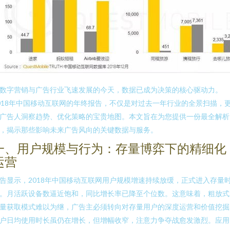
数字营销与广告行业飞速发展的今天，数据已成为决策的核心驱动力。
018年中国移动互联网的年终报告，不仅是对过去一年行业的全景扫描，
广告人洞察趋势、优化策略的宝贵地图。本文旨在为您提供一份最全解析
，揭示那些影响未来广告风向的关键数据与服务。
一、用户规模与行为：存量博弈下的精细化
运营
告显示，2018年中国移动互联网用户规模增速持续放缓，正式进入存量
。月活跃设备数逼近饱和，同比增长率已降至个位数。这意味着，粗放式
量获取模式难以为继，广告主必须转向对存量用户的深度运营和价值挖掘
户日均使用时长虽仍在增长，但增幅收窄，注意力争夺战愈发激烈。应用