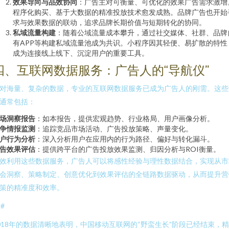
效果导向与品效协同
：广告主对可衡量、可优化的效果广告需求激增
程序化购买、基于大数据的精准投放技术愈发成熟。品牌广告也开始
求与效果数据的联动，追求品牌长期价值与短期转化的协同。
私域流量构建
：随着公域流量成本攀升，通过社交媒体、社群、品牌
有APP等构建私域流量池成为共识。小程序因其轻便、易扩散的特性
成为连接线上线下、沉淀用户的重要工具。
四、互联网数据服务：广告人的“导航仪”
对海量、复杂的数据，专业的互联网数据服务已成为广告人的刚需。这些
通常包括：
场洞察报告
：如本报告，提供宏观趋势、行业格局、用户画像分析。
争情报监测
：追踪竞品市场活动、广告投放策略、声量变化。
户行为分析
：深入分析用户在应用内的行为路径、偏好与转化漏斗。
告效果评估
：提供跨平台的广告投放效果监测、归因分析与ROI衡量。
效利用这些数据服务，广告人可以将感性经验与理性数据结合，实现从市
会洞察、策略制定、创意优化到效果评估的全链路数据驱动，从而提升营
策的精准度和效率。
##
018年的数据清晰地表明，中国移动互联网的“野蛮生长”阶段已经结束，