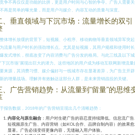
竞争不再仅仅是功能的比拼，更是用户时间与心智的争夺。广告人需要关
不再是简单的曝光量，而是用户与媒介、内容互动的质量与深度。
二、垂直领域与下沉市场：流量增长的双引
擎
整体增长放缓的背景下，短视频、小程序、移动购物等垂直领域异军突起
为流量与用户时长的强劲增长点。尤其是短视频，其用户规模和使用时长
爆发式增长，彻底改变了内容消费与广告分发的格局。与此三线及以下城
“下沉市场”展现出巨大的潜力。这些地区的用户成为移动互联网新增流量
要来源，其消费习惯、媒介偏好与一线城市存在显著差异，为广告主开辟
新的增量战场。理解并有效触达这部分人群，是未来营销战役的关键。
三、广告营销趋势：从流量到“留量”的思维
革
于报告数据，2018年的广告营销呈现出几个清晰趋势：
内容化与原生融合
：用户对生硬广告的容忍度持续降低。信息流广告
短视频原生广告、内容营销（如KOL合作、品牌自制内容）的效果愈
显著。广告必须变得更像内容，无缝融入用户体验。