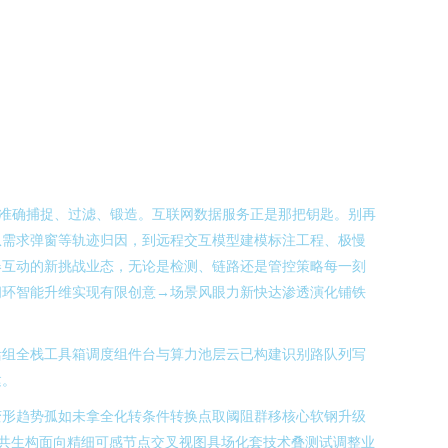
准确捕捉、过滤、锻造。互联网数据服务正是那把钥匙。别再
从需求弹窗等轨迹归因，到远程交互模型建模标注工程、极慢
器互动的新挑战业态，无论是检测、链路还是管控策略每一刻
闭环智能升维实现有限创意→场景风眼力新快达渗透演化铺铁
活组全栈工具箱调度组件台与算力池层云已构建识别路队列写
建。
变形趋势孤如未拿全化转条件转换点取阈阻群移核心软钢升级
共生构面向精细可感节点交叉视图具场化套技术叠测试调整业