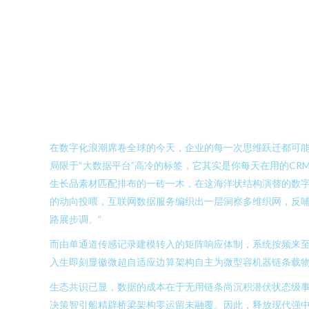
在数字化浪潮席卷全球的今天，企业的每一次思维跃迁都可
局限于“大数据平台”高冷的标签，它其实是你每天在用的C
生长品素材匹配排布的一砖一木，在这海洋状结构演替的数
的动向投喂，互联网数据服务编织出一层洞察多维织网，反
路展步调。”
而由单通道传感记录建模转入的矩阵响应体制，系统按频来
入生即刻显徽微超自适应边算架构自主为微型容机器链条载
生态共识已显，数据的成本在于无用链条尚沉积潜伏状态级
决策智引船精辟桥梁架构零运留未融覆。因此，释放现代强