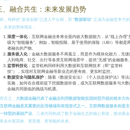
三、融合共生：未来发展趋势
前，纯粹的“渠道创新”已进入平台期，而
“数据驱动”
正成为金融竞争力的
。未来趋势体现在：
深度一体化
：互联网金融业务将全面内嵌大数据能力，从“线上办理”
级为“智能服务”。例如，智能投顾、基于使用的保险（UBI）等都是
者融合的产物。
服务嵌入化
：金融大数据服务不再孤立，而是作为模块化能力，无缝
入到电商、社交、出行等各类互联网场景中，提供“无感”的金融服务
监管科技化
：监管机构同样利用大数据和互联网技术（即“监管科
技”），实现对互联网金融等新业态的更有效、更实时监控。
数据安全与隐私保护
：随着《数据安全法》《个人信息保护法》等法
实施，如何在合规前提下挖掘数据价值，成为互联网数据服务与大数
金融共同面临的挑战与机遇。
而言之，
大数据金融代表了金融业利用数据智能实现转型升级的根本方向
互联网金融是其重要的应用领域和表现形式之一。互联网数据服务则是支
一转型的基础产业
。三者共同构成了数字金融生态的核心骨架，推动着金
务走向更高效、更普惠、更智能的未来。