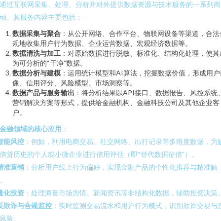
通过互联网采集、处理、分析并对外提供数据资源与技术服务的一系列商
动。其服务内容主要包括：
数据采集与聚合
：从公开网络、合作平台、物联网设备等渠道，合法
规地收集用户行为数据、企业运营数据、宏观经济数据等。
数据清洗与加工
：对原始数据进行脱敏、标准化、结构化处理，使其
为可分析的“干净”数据。
数据分析与建模
：运用统计模型和AI算法，挖掘数据价值，形成用户
像、信用评分、风险模型、市场洞察等。
数据产品与服务输出
：将分析结果以API接口、数据报告、风控系统
营销解决方案等形式，提供给金融机构、金融科技公司及其他企业客
户。
金融领域的核心应用
：
智能风控
：例如，利用电商交易、社交网络、出行记录等多维度数据，为
信贷历史的个人或小微企业进行信用评估（即“替代数据征信”）。
精准营销
：分析用户线上行为偏好，实现金融产品的个性化推荐与精准触
。
量化投资
：处理海量市场舆情、新闻资讯等非结构化数据，辅助投资决策
反欺诈与合规监控
：实时监测交易流水和用户行为模式，识别欺诈交易与
风险。