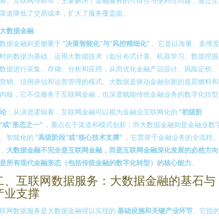
筹、互联网理财等，主要解决了金融服务的可得性与便利性问题，通过互
渠道降低了交易成本，扩大了服务覆盖面。
. 大数据金融
数据金融则更侧重于
“决策智能化”与“风控精细化”
。它是以海量、多维
时的数据为基础，运用大数据技术（如分布式计算、机器学习、数据挖掘
数据进行采集、存储、分析和应用，从而优化金融产品设计、风险定价、
营销、信用评估和运营管理的模式。大数据是驱动金融创新的底层燃料和
内核，它不仅服务于互联网金融，也深度赋能传统金融业务的数字化转型
论
：从演进逻辑看，互联网金融可以视为金融业互联网化的
“初级阶
”或“形态之一”
，重点在于渠道和模式创新；而大数据金融则是金融业数
、智能化的
“高级阶段”或“核心技术支撑”
，它贯穿于金融业务的全流程
，
大数据金融不完全是互联网金融，而是互联网金融深化发展的必然方向
是所有现代金融形态（包括传统金融的数字化转型）的核心能力
。
二、互联网数据服务：大数据金融的基石与
产业支撑
联网数据服务是大数据金融得以实现的
基础设施和关键产业环节
。它指