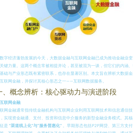
数字经济蓬勃发展的今天，大数据金融与互联网金融已成为推动金融业变
关键力量。这两个概念常被相提并论，甚至被混为一谈，但它们的内涵、
基础与产业形态既有紧密联系，也存在显著区别。本文旨在辨析大数据金
互联网金融，并探讨其核心形态之一——互联网数据服务。
一、概念辨析：核心驱动力与演进阶段
. 互联网金融
联网金融通常指传统金融机构与互联网企业利用互联网技术和信息通信技
，实现资金融通、支付、投资和信息中介服务的新型金融业务模式。其核
征是
“渠道线上化”与“服务普惠化”
。早期形态包括P2P网贷、第三方支付