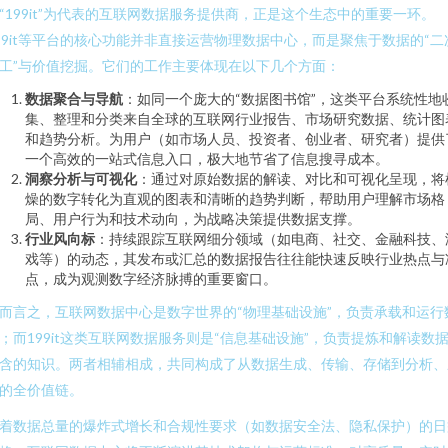
“199it”为代表的互联网数据服务提供商，正是这个生态中的重要一环。
99it等平台的核心功能并非直接运营物理数据中心，而是聚焦于数据的“二
工”与价值挖掘。它们的工作主要体现在以下几个方面：
数据聚合与导航
：如同一个庞大的“数据图书馆”，这类平台系统性地
集、整理和分类来自全球的互联网行业报告、市场研究数据、统计图
和趋势分析。为用户（如市场人员、投资者、创业者、研究者）提供
一个高效的一站式信息入口，极大地节省了信息搜寻成本。
洞察分析与可视化
：通过对原始数据的解读、对比和可视化呈现，将
燥的数字转化为直观的图表和清晰的趋势判断，帮助用户理解市场格
局、用户行为和技术动向，为战略决策提供数据支撑。
行业风向标
：持续跟踪互联网细分领域（如电商、社交、金融科技、
戏等）的动态，其发布或汇总的数据报告往往能快速反映行业热点与
点，成为观测数字经济脉搏的重要窗口。
而言之，互联网数据中心是数字世界的“物理基础设施”，负责承载和运行
；而199it这类互联网数据服务则是“信息基础设施”，负责提炼和解读数
含的知识。两者相辅相成，共同构成了从数据生成、传输、存储到分析、
的全价值链。
着数据总量的爆炸式增长和合规性要求（如数据安全法、隐私保护）的日